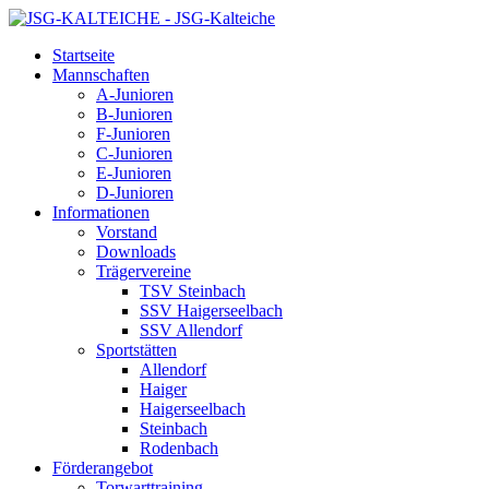
Startseite
Mannschaften
A-Junioren
B-Junioren
F-Junioren
C-Junioren
E-Junioren
D-Junioren
Informationen
Vorstand
Downloads
Trägervereine
TSV Steinbach
SSV Haigerseelbach
SSV Allendorf
Sportstätten
Allendorf
Haiger
Haigerseelbach
Steinbach
Rodenbach
Förderangebot
Torwarttraining