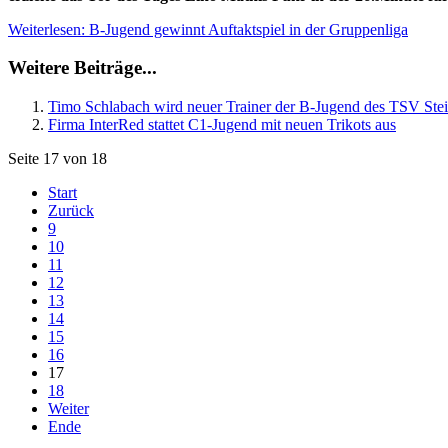
Weiterlesen: B-Jugend gewinnt Auftaktspiel in der Gruppenliga
Weitere Beiträge...
Timo Schlabach wird neuer Trainer der B-Jugend des TSV Ste
Firma InterRed stattet C1-Jugend mit neuen Trikots aus
Seite 17 von 18
Start
Zurück
9
10
11
12
13
14
15
16
17
18
Weiter
Ende