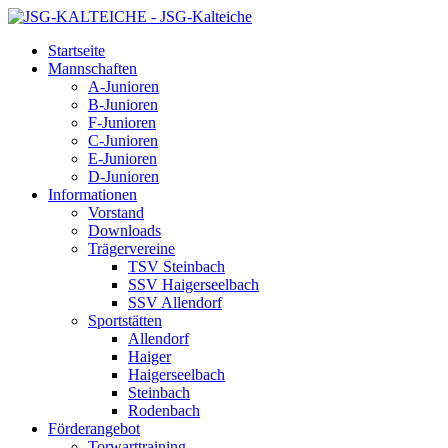
Startseite
Mannschaften
A-Junioren
B-Junioren
F-Junioren
C-Junioren
E-Junioren
D-Junioren
Informationen
Vorstand
Downloads
Trägervereine
TSV Steinbach
SSV Haigerseelbach
SSV Allendorf
Sportstätten
Allendorf
Haiger
Haigerseelbach
Steinbach
Rodenbach
Förderangebot
Torwarttraining