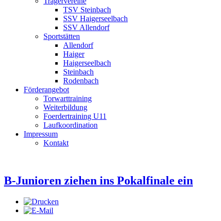
Trägervereine
TSV Steinbach
SSV Haigerseelbach
SSV Allendorf
Sportstätten
Allendorf
Haiger
Haigerseelbach
Steinbach
Rodenbach
Förderangebot
Torwarttraining
Weiterbildung
Foerdertraining U11
Laufkoordination
Impressum
Kontakt
B-Junioren ziehen ins Pokalfinale ein