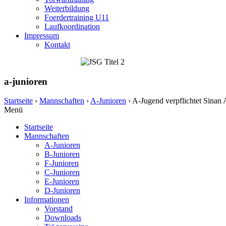
Weiterbildung
Foerdertraining U11
Laufkoordination
Impressum
Kontakt
a-junioren
Startseite
›
Mannschaften
›
A-Junioren
›
A-Jugend verpflichtet Sinan 
Menü
Startseite
Mannschaften
A-Junioren
B-Junioren
F-Junioren
C-Junioren
E-Junioren
D-Junioren
Informationen
Vorstand
Downloads