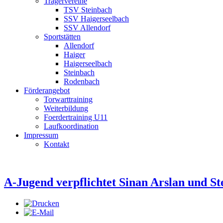
Trägervereine
TSV Steinbach
SSV Haigerseelbach
SSV Allendorf
Sportstätten
Allendorf
Haiger
Haigerseelbach
Steinbach
Rodenbach
Förderangebot
Torwarttraining
Weiterbildung
Foerdertraining U11
Laufkoordination
Impressum
Kontakt
A-Jugend verpflichtet Sinan Arslan und St