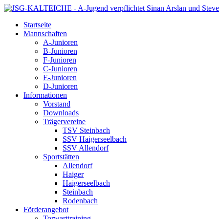
Startseite
Mannschaften
A-Junioren
B-Junioren
F-Junioren
C-Junioren
E-Junioren
D-Junioren
Informationen
Vorstand
Downloads
Trägervereine
TSV Steinbach
SSV Haigerseelbach
SSV Allendorf
Sportstätten
Allendorf
Haiger
Haigerseelbach
Steinbach
Rodenbach
Förderangebot
Torwarttraining