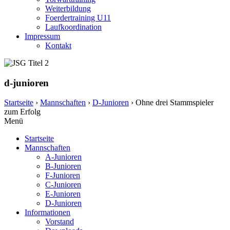
Weiterbildung
Foerdertraining U11
Laufkoordination
Impressum
Kontakt
d-junioren
Startseite
›
Mannschaften
›
D-Junioren
›
Ohne drei Stammspieler
zum Erfolg
Menü
Startseite
Mannschaften
A-Junioren
B-Junioren
F-Junioren
C-Junioren
E-Junioren
D-Junioren
Informationen
Vorstand