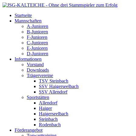
Startseite
Mannschaften
A-Junioren
B-Junioren
F-Junioren
C-Junioren
E-Junioren
D-Junioren
Informationen
Vorstand
Downloads
Trägervereine
TSV Steinbach
SSV Haigerseelbach
SSV Allendorf
Sportstätten
Allendorf
Haiger
Haigerseelbach
Steinbach
Rodenbach
Förderangebot
Torwarttraining