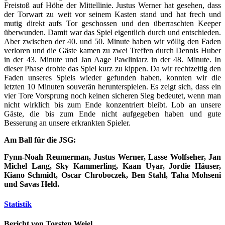
Freistoß auf Höhe der Mittellinie. Justus Werner hat gesehen, dass
der Torwart zu weit vor seinem Kasten stand und hat frech und
mutig direkt aufs Tor geschossen und den überraschten Keeper
überwunden. Damit war das Spiel eigentlich durch und entschieden.
Aber zwischen der 40. und 50. Minute haben wir völlig den Faden
verloren und die Gäste kamen zu zwei Treffen durch Dennis Huber
in der 43. Minute und Jan Aage Pawliniarz in der 48. Minute. In
dieser Phase drohte das Spiel kurz zu kippen. Da wir rechtzeitig den
Faden unseres Spiels wieder gefunden haben, konnten wir die
letzten 10 Minuten souverän herunterspielen. Es zeigt sich, dass ein
vier Tore Vorsprung noch keinen sicheren Sieg bedeutet, wenn man
nicht wirklich bis zum Ende konzentriert bleibt. Lob an unsere
Gäste, die bis zum Ende nicht aufgegeben haben und gute
Besserung an unsere erkrankten Spieler.
Am Ball für die JSG:
Fynn-Noah Reumerman, Justus Werner, Lasse Wolfseher, Jan
Michel Lang, Sky Kammerling, Kaan Uyar, Jordie Häuser,
Kiano Schmidt, Oscar Chroboczek, Ben Stahl, Taha Mohseni
und Savas Held.
Statistik
Bericht von Torsten Weiel.