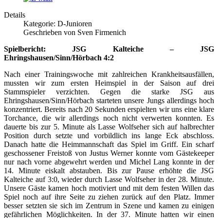
Details
Kategorie: D-Junioren
Geschrieben von Sven Firmenich
Spielbericht: JSG Kalteiche – JSG
Ehringshausen/Sinn/Hörbach 4:2
Nach einer Trainingswoche mit zahlreichen Krankheitsausfällen,
mussten wir zum ersten Heimspiel in der Saison auf drei
Stammspieler verzichten. Gegen die starke JSG aus
Ehringshausen/Sinn/Hörbach starteten unsere Jungs allerdings hoch
konzentriert. Bereits nach 20 Sekunden erspielten wir uns eine klare
Torchance, die wir allerdings noch nicht verwerten konnten. Es
dauerte bis zur 5. Minute als Lasse Wolfseher sich auf halbrechter
Position durch setzte und vorbildlich ins lange Eck abschloss.
Danach hatte die Heimmannschaft das Spiel im Griff. Ein scharf
geschossener Freistoß von Justus Werner konnte vom Gästekeeper
nur nach vorne abgewehrt werden und Michel Lang konnte in der
14. Minute eiskalt abstauben. Bis zur Pause erhöhte die JSG
Kalteiche auf 3:0, wieder durch Lasse Wolfseher in der 28. Minute.
Unsere Gäste kamen hoch motiviert und mit dem festen Willen das
Spiel noch auf ihre Seite zu ziehen zurück auf den Platz. Immer
besser setzten sie sich im Zentrum in Szene und kamen zu einigen
gefährlichen Möglichkeiten. In der 37. Minute hatten wir einen